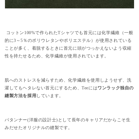
コットン
100%
で作られた
T
シャツでも首元には化学繊維（一般
的に3～5％のポリウレタンやポリエステル）が使用されている
ことが多く、着脱するときに首元に頭がつっかえないよう収縮
性を持たせるため、化学繊維が使用されています。
肌へのストレスを減らすため、化学繊維を使用しようせず、洗
濯してもヘタレない首元にするため、
Tee
には
ワンラック独自の
縫製方法を採用
しています。
パタンナー
(
洋服の設計士
)
として長年のキャリアだからこそ生
みだせたオリジナルの縫製です。