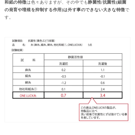
和紙の特徴
は色々ありますが、その中でも
静菌性/抗菌性
(
細菌
の発育や増殖を抑制する作用
)
は外す事のできない大きな特徴
で
す。