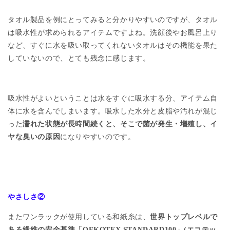
タオル製品を例にとってみると分かりやすいのですが、タオル
は吸水性が求められるアイテムですよね。洗顔後やお風呂上り
など、すぐに水を吸い取ってくれないタオルはその機能を果た
していないので、とても残念に感じます。
吸水性がよいということは水をすぐに吸水する分、アイテム自
体に水を含んでしまいます。吸水した水分と皮脂や汚れが混じ
った
濡れた状態が長時間続くと、そこで菌が発生・増殖し、イ
ヤな臭いの原因
になりやすいのです。
やさしさ②
またワンラックが使用している和紙糸は、
世界トップレベルで
ある繊維の安全基準「
OEKOTEX STANDARD100
」
(
エコテッ