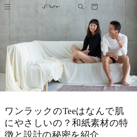
コンテ
ー
ンツに
進む
ト
ワンラックのTeeはなんで肌
にやさしいの？和紙素材の特
徴と設計の秘密を紹介。